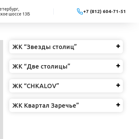
етербург,
+7 (812) 604-71-51
кое шоссе 13Б
✖
ЖК “Звезды столиц”
✖
ЖК “Две столицы”
✖
ЖК “CHKALOV”
✖
ЖК Квартал Заречье”